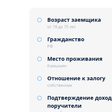
Возраст заемщика
от 18 до 75 лет
Гражданство
РФ
Место проживания
Камышин
Отношение к залогу
собственник
Подтверждение доход
поручители