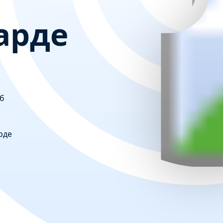
арде
уб
рде